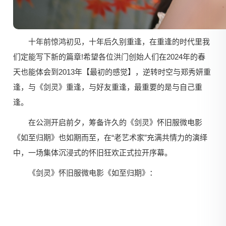
十年前惊鸿初见，十年后久别重逢，在重逢的时代里我
们定能写下新的篇章!希望各位洪门创始人们在2024年的春
天也能体会到2013年【最初的感觉】，逆转时空与郑秀妍重
逢，与《剑灵》重逢，与好友重逢，最重要的是与自己重
逢。
在公测开启前夕，筹备许久的《剑灵》怀旧服微电影
《如至归期》也如期而至，在“老艺术家”充满共情力的演绎
中，一场集体沉浸式的怀旧狂欢正式拉开序幕。
《剑灵》怀旧服微电影《如至归期》：