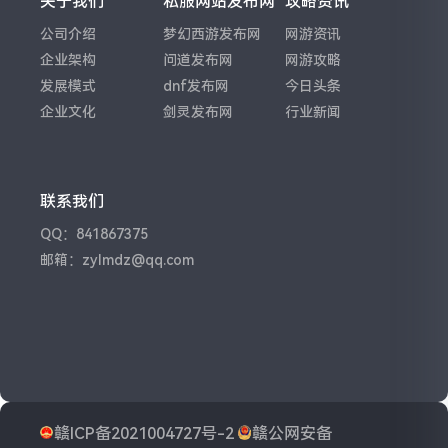
关于我们
私服网站发布网
攻略资讯
公司介绍
梦幻西游发布网
网游资讯
企业架构
问道发布网
网游攻略
发展模式
dnf发布网
今日头条
企业文化
剑灵发布网
行业新闻
联系我们
QQ：841867375
邮箱：zylmdz@qq.com
赣ICP备2021004727号-2
赣公网安备