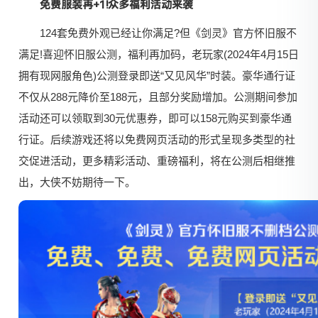
免费服装再+1!众多福利活动来袭
124套免费外观已经让你满足?但《剑灵》官方怀旧服不
满足!喜迎怀旧服公测，福利再加码，老玩家(2024年4月15日
拥有现网服角色)公测登录即送“又见风华”时装。豪华通行证
不仅从288元降价至188元，且部分奖励增加。公测期间参加
活动还可以领取到30元优惠券，即可以158元购买到豪华通
行证。后续游戏还将以免费网页活动的形式呈现多类型的社
交促进活动，更多精彩活动、重磅福利，将在公测后相继推
出，大侠不妨期待一下。