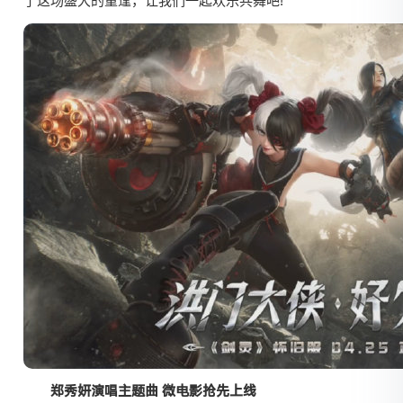
了这场盛大的重逢，让我们一起欢乐共舞吧!
郑秀妍演唱主题曲 微电影抢先上线