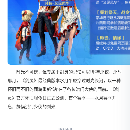
时光不可逆，但专属于剑灵的记忆可以!那年那夜、那时
那月，《剑灵》最经典版本水月平原穿过时光长河，以一种
怀旧而不旧的面貌重新“站”在了各位洪门大侠的面前。《剑
灵》官方怀旧服今日正式公测，首个赛季——水月赛季开
启，静候洪门少侠的到来!