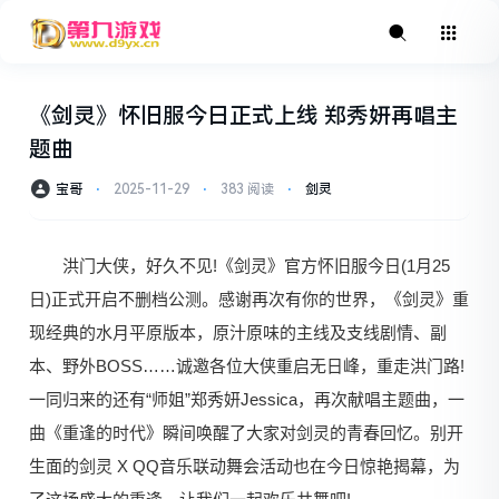
《剑灵》怀旧服今日正式上线 郑秀妍再唱主
题曲
宝哥
⋅
2025-11-29
⋅
383 阅读
⋅
剑灵
洪门大侠，好久不见!《剑灵》官方怀旧服今日(1月25
日)正式开启不删档公测。感谢再次有你的世界，《剑灵》重
现经典的水月平原版本，原汁原味的主线及支线剧情、副
本、野外BOSS……诚邀各位大侠重启无日峰，重走洪门路!
一同归来的还有“师姐”郑秀妍Jessica，再次献唱主题曲，一
曲《重逢的时代》瞬间唤醒了大家对剑灵的青春回忆。别开
生面的剑灵 X QQ音乐联动舞会活动也在今日惊艳揭幕，为