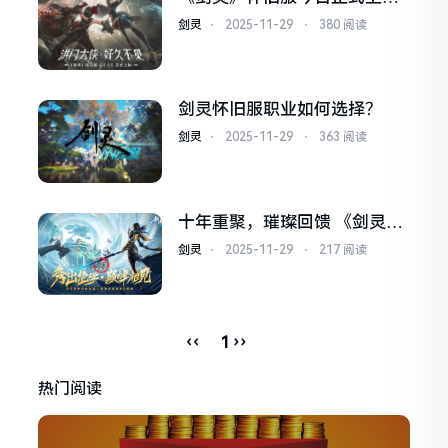
郑秀妍再唱主题曲
剑灵
⋅
2025-11-29
⋅
380 阅读
剑灵怀旧服职业如何选择？
剑灵
⋅
2025-11-29
⋅
363 阅读
十年重聚，璀璨回馈 《剑灵》
巅峰服今日上线
剑灵
⋅
2025-11-29
⋅
217 阅读
‹‹
››
1
热门阅读