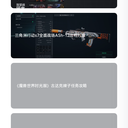
三角洲行动s7全面战场ASh-12改枪方案
《魔兽世界时光服》古达克牌子任务攻略