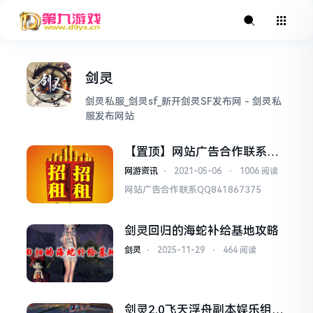
剑灵
剑灵私服_剑灵sf_新开剑灵SF发布网 - 剑灵私
服发布网站
【置顶】网站广告合作联系QQ
841867375
网游资讯
⋅
2021-05-06
⋅
1006 阅读
网站广告合作联系QQ841867375
剑灵回归的海蛇补给基地攻略
剑灵
⋅
2025-11-29
⋅
464 阅读
剑灵2.0飞天浮舟副本娱乐组长