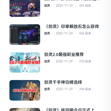
打法攻略
剑灵
⋅
2025-11-29
⋅
455 阅读
《剑灵》印章解放石怎么获得
剑灵
⋅
2025-11-29
⋅
465 阅读
剑灵2.0最强职业推荐
剑灵
⋅
2025-11-29
⋅
370 阅读
剑灵千手神功牌选择
剑灵
⋅
2025-11-29
⋅
396 阅读
《剑灵》怀旧服今日正式上线