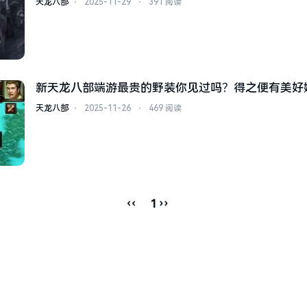
天龙八部
⋅
2025-11-29
⋅
391 阅读
新天龙八部端游最贵的野装你见过吗？得之便有美好
天龙八部
⋅
2025-11-26
⋅
469 阅读
‹‹
››
1