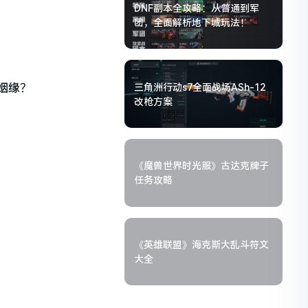
DNF副本全攻略：从普通到军
团，全面解析地下城玩法！
姻缘？
三角洲行动s7全面战场ASh-12
改枪方案
《魔兽世界时光服》古达克牌子
任务攻略
《英雄联盟》海克斯大乱斗符文
大全