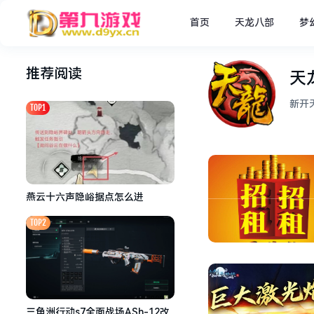
首页
天龙八部
梦
推荐阅读
天
新开
TOP1
燕云十六声隐峪据点怎么进
TOP2
三角洲行动s7全面战场ASh-12改