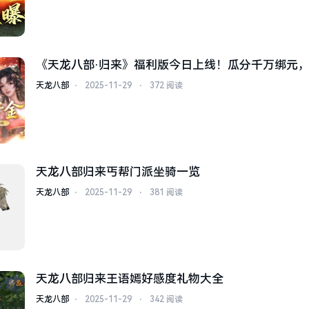
《天龙八部·归来》福利版今日上线！瓜分千万绑元
骑！
天龙八部
⋅
2025-11-29
⋅
372 阅读
天龙八部归来丐帮门派坐骑一览
天龙八部
⋅
2025-11-29
⋅
381 阅读
天龙八部归来王语嫣好感度礼物大全
天龙八部
⋅
2025-11-29
⋅
342 阅读