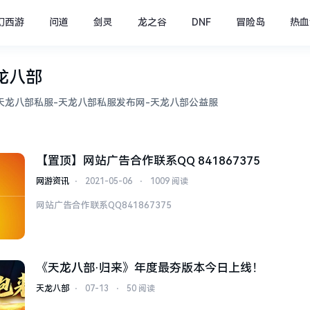
幻西游
问道
剑灵
龙之谷
DNF
冒险岛
热血
龙八部
天龙八部私服-天龙八部私服发布网-天龙八部公益服
【置顶】网站广告合作联系QQ 841867375
网游资讯
⋅
2021-05-06
⋅
1009 阅读
网站广告合作联系QQ841867375
《天龙八部·归来》年度最夯版本今日上线！
天龙八部
⋅
07-13
⋅
50 阅读